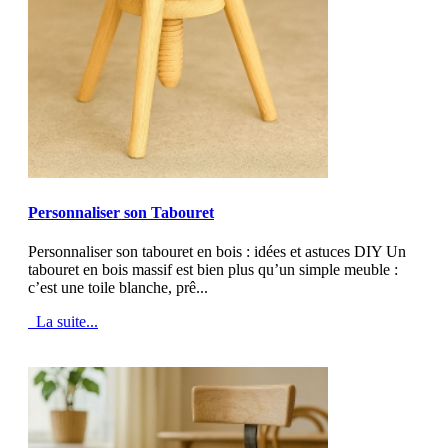
MOD_JTCS_VIEW_ARTICLE_LINK
MOD_JTCS_VIEW_FULL_IMAGE
Personnaliser son Tabouret
Personnaliser son tabouret en bois : idées et astuces DIY Un
tabouret en bois massif est bien plus qu’un simple meuble :
c’est une toile blanche, prê...
La suite...