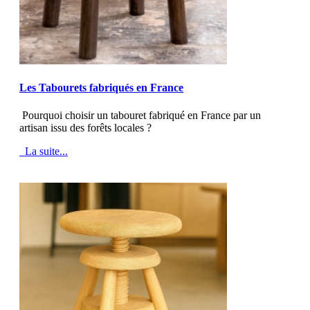
MOD_JTCS_VIEW_ARTICLE_LINK
MOD_JTCS_VIEW_FULL_IMAGE
Les Tabourets fabriqués en France
Pourquoi choisir un tabouret fabriqué en France par un
artisan issu des forêts locales ?
La suite...