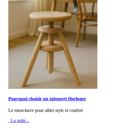
MOD_JTCS_VIEW_ARTICLE_LINK
MOD_JTCS_VIEW_FULL_IMAGE
Pourquoi choisir un tabouret Horloger
Le must-have pour allier style et confort
La suite...