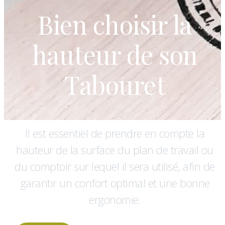
Bien choisir la
hauteur de son
Tabouret
Il est essentiel de prendre en compte la
hauteur de la surface du plan de travail ou
du comptoir sur lequel il sera utilisé, afin de
garantir un confort optimal et une bonne
ergonomie.