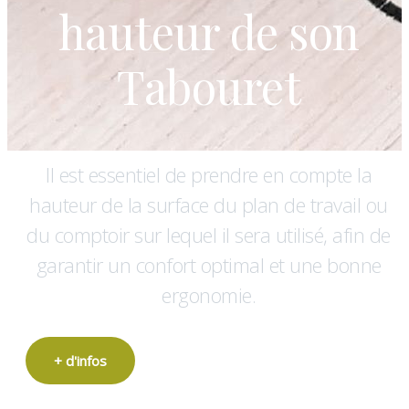
hauteur de son
Tabouret
Il est essentiel de prendre en compte la
hauteur de la surface du plan de travail ou
du comptoir sur lequel il sera utilisé, afin de
garantir un confort optimal et une bonne
ergonomie.
+ d'infos