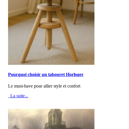
MOD_JTCS_VIEW_ARTICLE_LINK
MOD_JTCS_VIEW_FULL_IMAGE
Pourquoi choisir un tabouret Horloger
Le must-have pour allier style et confort
La suite...