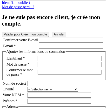
Identifiant oublié ?
Mot de passe perdu ?
Je ne suis pas encore client, je crée mon
compte.
Valider pour Créer mon compte
Annuler
Confirmer votre E-mail
E-mail
*
Ajoutez les Informations de connexion
Identifiant
*
Mot de passe
*
Confirmer le mot
de passe
*
Nom de société
Civilité
Votre NOM
*
Prénom
*
Adresse