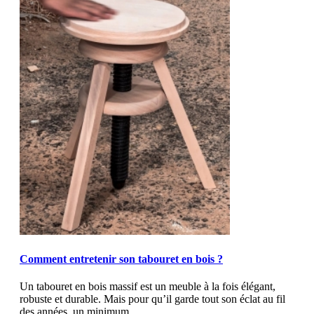
MOD_JTCS_VIEW_ARTICLE_LINK
MOD_JTCS_VIEW_FULL_IMAGE
Comment entretenir son tabouret en bois ?
Un tabouret en bois massif est un meuble à la fois élégant,
robuste et durable. Mais pour qu’il garde tout son éclat au fil
des années, un minimum...