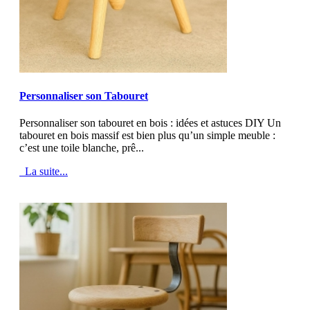
MOD_JTCS_VIEW_ARTICLE_LINK
MOD_JTCS_VIEW_FULL_IMAGE
Personnaliser son Tabouret
Personnaliser son tabouret en bois : idées et astuces DIY Un
tabouret en bois massif est bien plus qu’un simple meuble :
c’est une toile blanche, prê...
La suite...