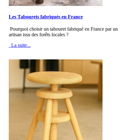
MOD_JTCS_VIEW_ARTICLE_LINK
MOD_JTCS_VIEW_FULL_IMAGE
Les Tabourets fabriqués en France
Pourquoi choisir un tabouret fabriqué en France par un
artisan issu des forêts locales ?
La suite...