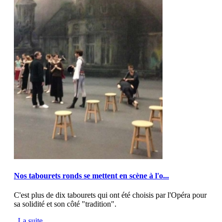
MOD_JTCS_VIEW_ARTICLE_LINK
MOD_JTCS_VIEW_FULL_IMAGE
Nos tabourets ronds se mettent en scène à l'o...
C'est plus de dix tabourets qui ont été choisis par l'Opéra pour
sa solidité et son côté "tradition".
La suite...