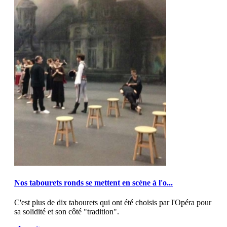
MOD_JTCS_VIEW_ARTICLE_LINK
MOD_JTCS_VIEW_FULL_IMAGE
Nos tabourets ronds se mettent en scène à l'o...
C'est plus de dix tabourets qui ont été choisis par l'Opéra pour
sa solidité et son côté "tradition".