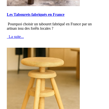
MOD_JTCS_VIEW_ARTICLE_LINK
MOD_JTCS_VIEW_FULL_IMAGE
Les Tabourets fabriqués en France
Pourquoi choisir un tabouret fabriqué en France par un
artisan issu des forêts locales ?
La suite...