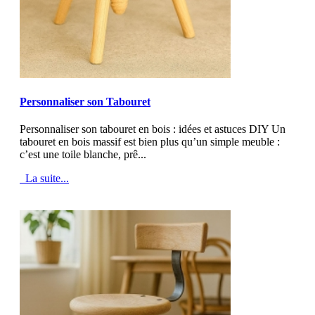
MOD_JTCS_VIEW_ARTICLE_LINK
MOD_JTCS_VIEW_FULL_IMAGE
Personnaliser son Tabouret
Personnaliser son tabouret en bois : idées et astuces DIY Un
tabouret en bois massif est bien plus qu’un simple meuble :
c’est une toile blanche, prê...
La suite...