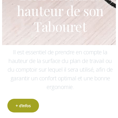
hauteur de son
Tabouret
Il est essentiel de prendre en compte la
hauteur de la surface du plan de travail ou
du comptoir sur lequel il sera utilisé, afin de
garantir un confort optimal et une bonne
ergonomie.
+ d'infos