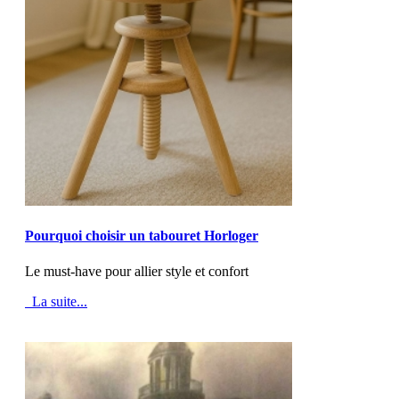
MOD_JTCS_VIEW_ARTICLE_LINK
MOD_JTCS_VIEW_FULL_IMAGE
Pourquoi choisir un tabouret Horloger
Le must-have pour allier style et confort
La suite...