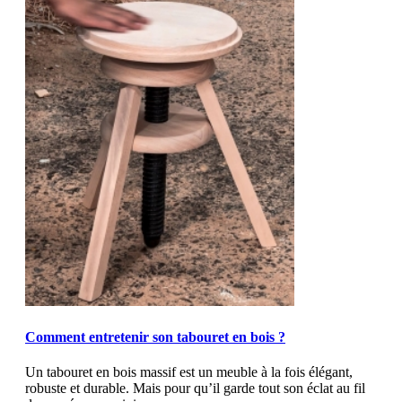
MOD_JTCS_VIEW_ARTICLE_LINK
MOD_JTCS_VIEW_FULL_IMAGE
Comment entretenir son tabouret en bois ?
Un tabouret en bois massif est un meuble à la fois élégant,
robuste et durable. Mais pour qu’il garde tout son éclat au fil