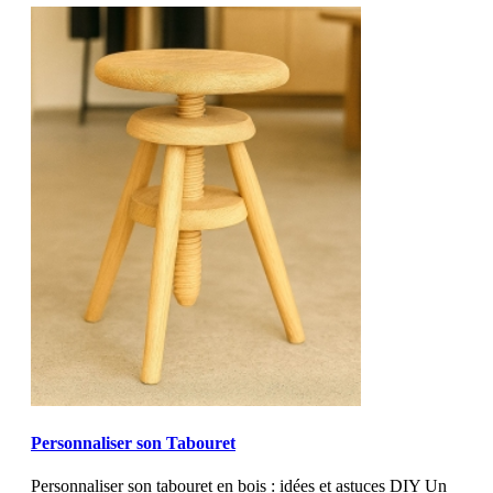
MOD_JTCS_VIEW_ARTICLE_LINK
MOD_JTCS_VIEW_FULL_IMAGE
Personnaliser son Tabouret
Personnaliser son tabouret en bois : idées et astuces DIY Un