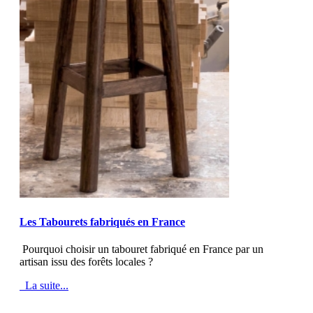
MOD_JTCS_VIEW_ARTICLE_LINK
MOD_JTCS_VIEW_FULL_IMAGE
Les Tabourets fabriqués en France
Pourquoi choisir un tabouret fabriqué en France par un
artisan issu des forêts locales ?
La suite...