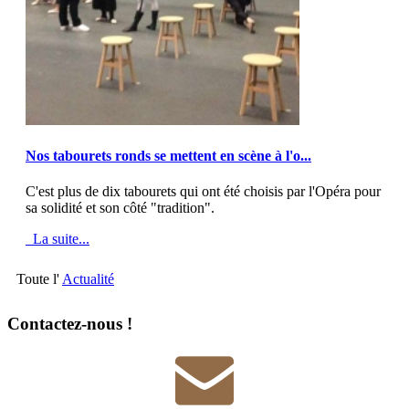
MOD_JTCS_VIEW_ARTICLE_LINK
MOD_JTCS_VIEW_FULL_IMAGE
Nos tabourets ronds se mettent en scène à l'o...
C'est plus de dix tabourets qui ont été choisis par l'Opéra pour
sa solidité et son côté "tradition".
La suite...
Toute l'
Actualité
Contactez-nous !