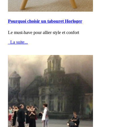
MOD_JTCS_VIEW_ARTICLE_LINK
MOD_JTCS_VIEW_FULL_IMAGE
Pourquoi choisir un tabouret Horloger
Le must-have pour allier style et confort
La suite...