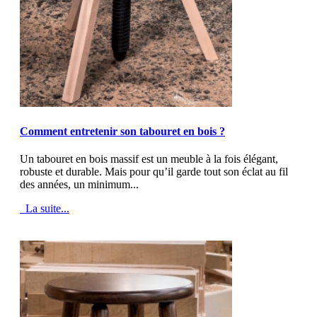
MOD_JTCS_VIEW_ARTICLE_LINK
MOD_JTCS_VIEW_FULL_IMAGE
Comment entretenir son tabouret en bois ?
Un tabouret en bois massif est un meuble à la fois élégant,
robuste et durable. Mais pour qu’il garde tout son éclat au fil
des années, un minimum...
La suite...