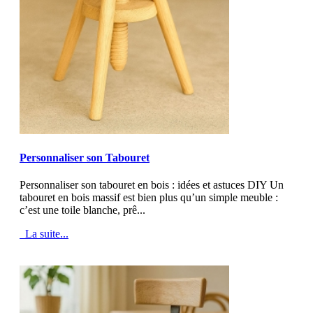
MOD_JTCS_VIEW_ARTICLE_LINK
MOD_JTCS_VIEW_FULL_IMAGE
Personnaliser son Tabouret
Personnaliser son tabouret en bois : idées et astuces DIY Un
tabouret en bois massif est bien plus qu’un simple meuble :
c’est une toile blanche, prê...
La suite...