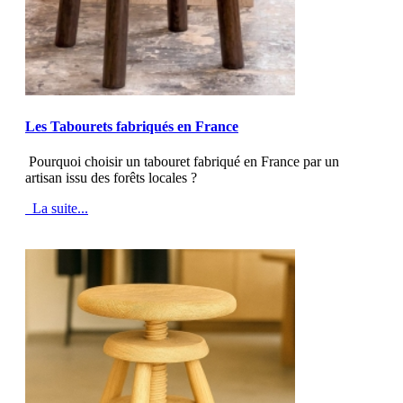
MOD_JTCS_VIEW_ARTICLE_LINK
MOD_JTCS_VIEW_FULL_IMAGE
Les Tabourets fabriqués en France
Pourquoi choisir un tabouret fabriqué en France par un
artisan issu des forêts locales ?
La suite...