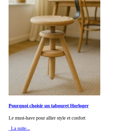
MOD_JTCS_VIEW_ARTICLE_LINK
MOD_JTCS_VIEW_FULL_IMAGE
Pourquoi choisir un tabouret Horloger
Le must-have pour allier style et confort
La suite...