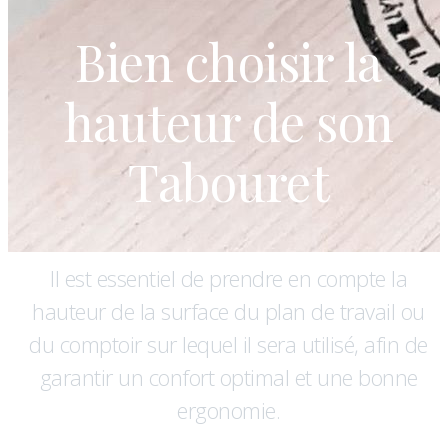
Bien choisir la
hauteur de son
Tabouret
Il est essentiel de prendre en compte la
hauteur de la surface du plan de travail ou
du comptoir sur lequel il sera utilisé, afin de
garantir un confort optimal et une bonne
ergonomie.