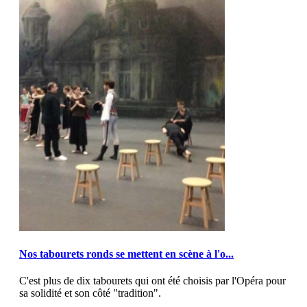
MOD_JTCS_VIEW_ARTICLE_LINK
MOD_JTCS_VIEW_FULL_IMAGE
Nos tabourets ronds se mettent en scène à l'o...
C'est plus de dix tabourets qui ont été choisis par l'Opéra pour
sa solidité et son côté "tradition".