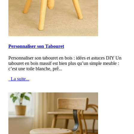
MOD_JTCS_VIEW_ARTICLE_LINK
MOD_JTCS_VIEW_FULL_IMAGE
Personnaliser son Tabouret
Personnaliser son tabouret en bois : idées et astuces DIY Un
tabouret en bois massif est bien plus qu’un simple meuble :
c’est une toile blanche, prê...
La suite...