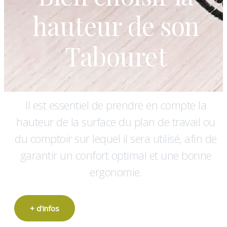
hauteur de son
Tabouret
Il est essentiel de prendre en compte la
hauteur de la surface du plan de travail ou
du comptoir sur lequel il sera utilisé, afin de
garantir un confort optimal et une bonne
ergonomie.
+ d'infos