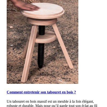
MOD_JTCS_VIEW_ARTICLE_LINK
MOD_JTCS_VIEW_FULL_IMAGE
Comment entretenir son tabouret en bois ?
Un tabouret en bois massif est un meuble à la fois élégant,
robuste et durable. Mais pour qu’il garde tout son éclat au fil