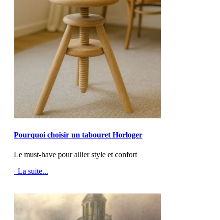
MOD_JTCS_VIEW_ARTICLE_LINK
MOD_JTCS_VIEW_FULL_IMAGE
Pourquoi choisir un tabouret Horloger
Le must-have pour allier style et confort
La suite...