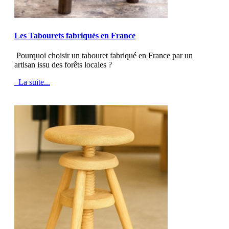
MOD_JTCS_VIEW_ARTICLE_LINK
MOD_JTCS_VIEW_FULL_IMAGE
Les Tabourets fabriqués en France
Pourquoi choisir un tabouret fabriqué en France par un
artisan issu des forêts locales ?
La suite...